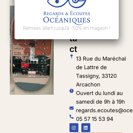
C
on
Remises allant jusqu’à -50% en magasin !
ta
ct
13 Rue du Maréchal
de Lattre de
Tassigny, 33120
Arcachon
Ouvert du lundi au
samedi de 9h à 19h
regards.ecoutes@ocea
05 57 15 53 94
I
L
n
i