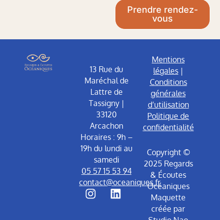
s
n
Prendre rendez-
t
k
a
e
vous
g
d
r
i
a
n
m
Mentions
13 Rue du
légales
|
Maréchal de
Conditions
Lattre de
générales
Tassigny |
d’utilisation
33120
Politique de
Arcachon
confidentialité
Horaires : 9h –
19h du lundi au
Copyright ©
samedi
2025 Regards
05 57 15 53 94
& Écoutes
contact@oceaniques.fr
Océaniques
Maquette
I
L
créée par
n
i